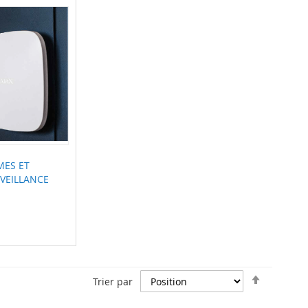
MES ET
VEILLANCE
Par
Trier par
ordre
décroiss