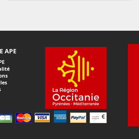
E APE
PE
lité
ons
les
s