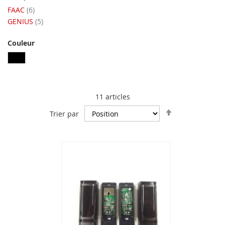
articles
FAAC
6
articles
GENIUS
5
Couleur
11
articles
Par
Trier par
ordre
décroissant