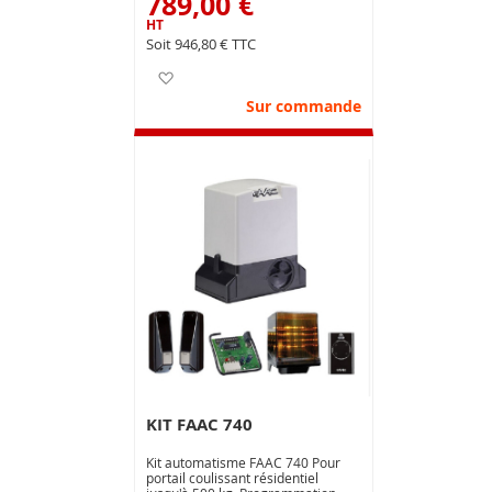
789,00 €
obstacles ce qui facilite la mise
en conformité de l'installation
aux normes européennes en
946,80 €
vigueur.
Ajouter à ma liste d’envie
Sur commande
KIT FAAC 740
Kit automatisme FAAC 740 Pour
portail coulissant résidentiel