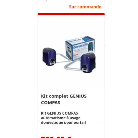
Sur commande
Kit complet GENIUS
COMPAS
Kit GENIUS COMPAS
automatisme à usage
domestique pour portail
battants de 2.30 m et 250 kg par
vantail max. Opérateur à bras
articulé. Le kit 24V ré-inverse sur