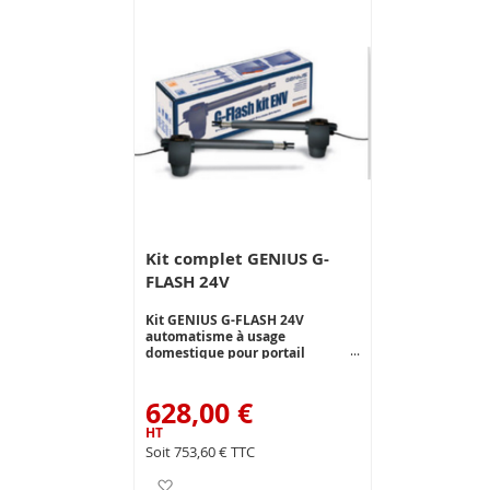
Kit complet GENIUS G-
FLASH 24V
Kit GENIUS G-FLASH 24V
automatisme à usage
domestique pour portail
battants de 2.30 m et 300 kg par
vantail max. Opérateur linéaire
très robuste et solaire. Le kit 24V
628,00 €
ré-inverse sur obstacles ce qui
facilite la mise en conformité de
l'installation aux normes
753,60 €
européennes en vigueur.
Ajouter à ma liste d’envie