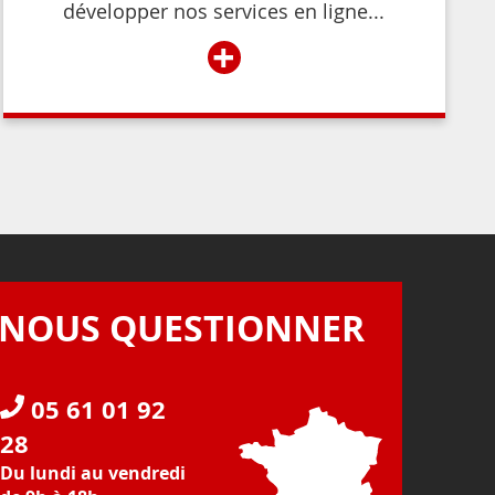
développer nos services en ligne...
+
NOUS QUESTIONNER
05 61 01 92
28
Du lundi au vendredi