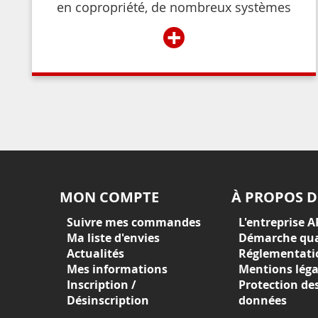
en copropriété, de nombreux systèmes
permettent de contrôler et de restreindre
+
l’accès à l’immeuble aux résidents ou aux
personnes autorisées par ces derniers.
MON COMPTE
À PROPOS D
Suivre mes commandes
L'entreprise A
Ma liste d'envies
Démarche qua
Actualités
Réglementati
Mes informations
Mentions léga
Inscription /
Protection de
Désinscription
données