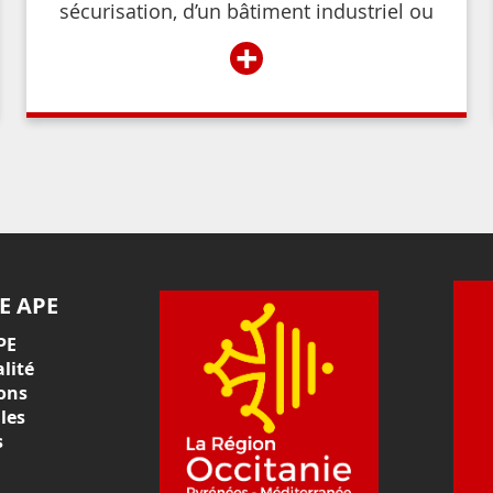
sécurisation, d’un bâtiment industriel ou
commercial, d’un établissement recevant
+
du public,
E APE
PE
lité
ons
les
s