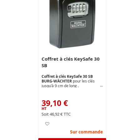
Coffret à clés KeySafe 30
SB
Coffret à clés KeySafe 30 SB
BURG-WÄCHTER
pour les clés
jusqu'à 9 cm de long .
Boitier robuste en zinc moulé .
Combinaison variable à 4 chiffres
(10 000 combinaisons possibles).
39,10 €
Montage mural extérieur ou
intérieur (fixation comprise).
Dimensions ext.( mm ) : L 90 x H
46,92 €
120 P 40
Ajouter à ma liste d’envie
Sur commande