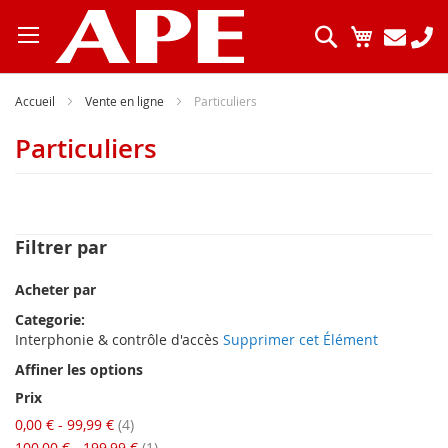
Allez
au
Chercher
Mon pani
contenu
Accueil
Vente en ligne
Particuliers
Particuliers
Filtrer par
Acheter par
Categorie
Interphonie & contrôle d'accès
Supprimer cet Élément
Affiner les options
Prix
articles
0,00 €
-
99,99 €
4
article
100,00 €
-
199,99 €
1