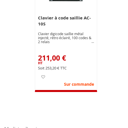
Clavier à code saillie AC-
10S
Clavier digicode saillie métal
injecté, rétro éclairé, 100 codes &
2 relais
211,00 €
253,20 €
Ajouter à ma liste d’envie
Sur commande