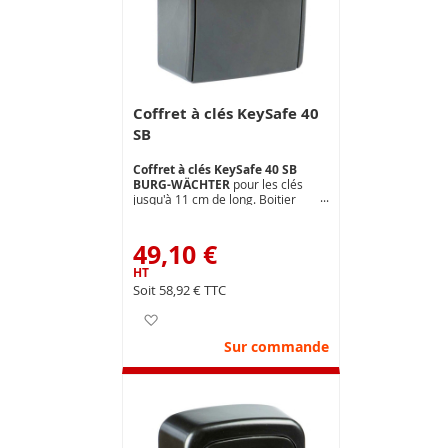
Coffret à clés KeySafe 40
SB
Coffret à clés KeySafe 40 SB
BURG-WÄCHTER
pour les clés
jusqu'à 11 cm de long. Boitier
robuste en zinc moulé.
Combinaison variable à 4 chiffres
(10 000 combinaisons possibles) .
49,10 €
Montage mural extérieur ou
intérieur (fixation comprise).
Dimensions ext.( mm ) : L 105 x H
58,92 €
145 x P 55
Ajouter à ma liste d’envie
Sur commande