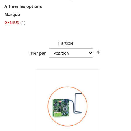
Affiner les options
Marque
article
GENIUS
1
1
article
Par
Trier par
ordre
décroissant