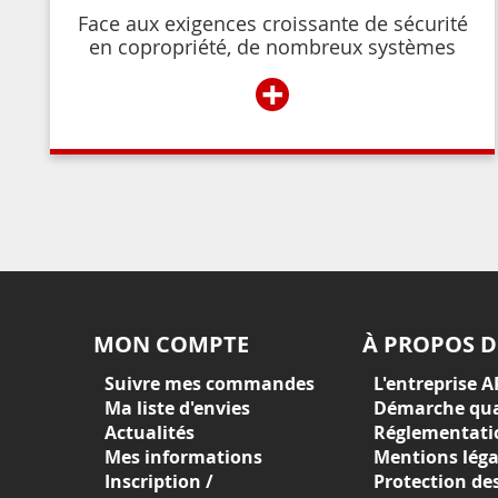
Face aux exigences croissante de sécurité
en copropriété, de nombreux systèmes
permettent de contrôler et de restreindre
+
l’accès à l’immeuble aux résidents ou aux
personnes autorisées par ces derniers.
MON COMPTE
À PROPOS D
Suivre mes commandes
L'entreprise A
Ma liste d'envies
Démarche qua
Actualités
Réglementati
Mes informations
Mentions léga
Inscription /
Protection de