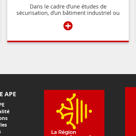
Dans le cadre d’une études de
sécurisation, d’un bâtiment industriel ou
commercial, d’un établissement recevant
+
du public,
E APE
PE
lité
ons
les
s