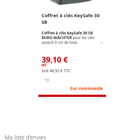
Coffret à clés KeySafe 30
SB
Coffret à clés KeySafe 30 SB
BURG-WÄCHTER
pour les clés
jusqu'à 9 cm de long .
Boitier robuste en zinc moulé .
Combinaison variable à 4 chiffres
(10 000 combinaisons possibles).
39,10 €
Montage mural extérieur ou
intérieur (fixation comprise).
Dimensions ext.( mm ) : L 90 x H
46,92 €
120 P 40
Ajouter à ma liste d’envie
Sur commande
Ma liste d’envies