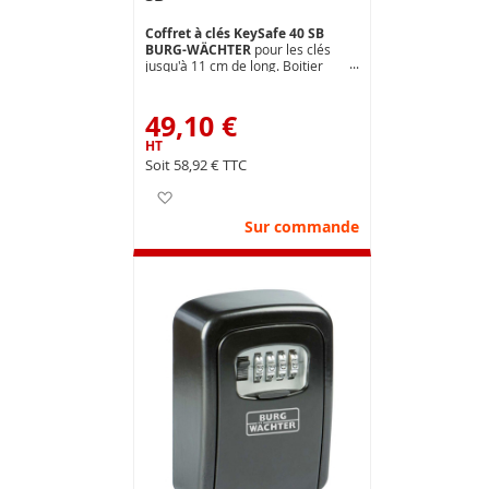
Coffret à clés KeySafe 40 SB
BURG-WÄCHTER
pour les clés
jusqu'à 11 cm de long. Boitier
robuste en zinc moulé.
Combinaison variable à 4 chiffres
(10 000 combinaisons possibles) .
49,10 €
Montage mural extérieur ou
intérieur (fixation comprise).
Dimensions ext.( mm ) : L 105 x H
58,92 €
145 x P 55
Ajouter à ma liste d’envie
Sur commande