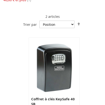
2
articles
Par
Trier par
ordre
décroissant
Coffret à clés KeySafe 40
SB