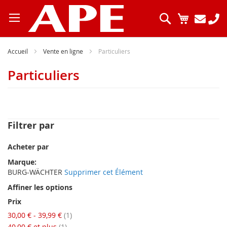
Allez
au
Chercher
Mon pani
contenu
Accueil
Vente en ligne
Particuliers
Particuliers
Filtrer par
Acheter par
Marque
BURG-WÄCHTER
Supprimer cet Élément
Affiner les options
Prix
article
30,00 €
-
39,99 €
1
article
40,00 €
et plus
1