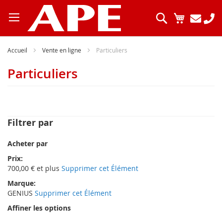
Allez
au
Chercher
Mon pani
contenu
Accueil
Vente en ligne
Particuliers
Particuliers
Filtrer par
Acheter par
Prix
700,00 € et plus
Supprimer cet Élément
Marque
GENIUS
Supprimer cet Élément
Affiner les options