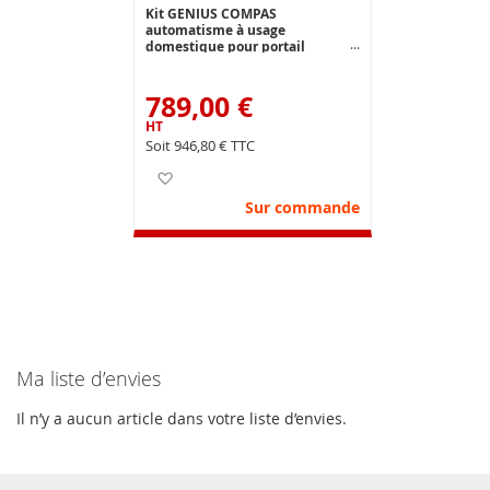
Kit GENIUS COMPAS
automatisme à usage
domestique pour portail
battants de 2.30 m et 250 kg par
vantail max. Opérateur à bras
articulé. Le kit 24V ré-inverse sur
789,00 €
obstacles ce qui facilite la mise
en conformité de l'installation
aux normes européennes en
946,80 €
vigueur.
Ajouter à ma liste d’envie
Sur commande
Ma liste d’envies
Il n’y a aucun article dans votre liste d’envies.