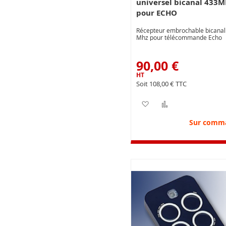
universel bicanal 433M
pour ECHO
Récepteur embrochable bicanal
Mhz pour télécommande Echo
90,00 €
108,00 €
Ajouter à ma liste d’e
Ajouter au com
Sur comm