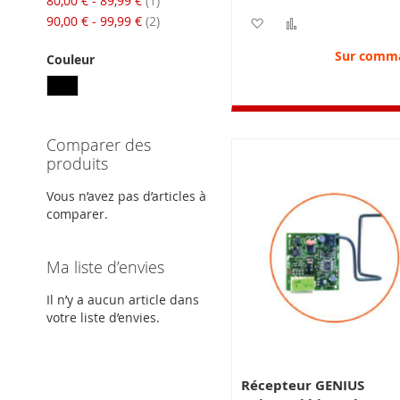
80,00 €
-
89,99 €
1
articles
90,00 €
-
99,99 €
2
Ajouter à ma liste d’e
Ajouter au com
Sur comm
Couleur
Comparer des
produits
Vous n’avez pas d’articles à
comparer.
Ma liste d’envies
Il n’y a aucun article dans
votre liste d’envies.
Récepteur GENIUS