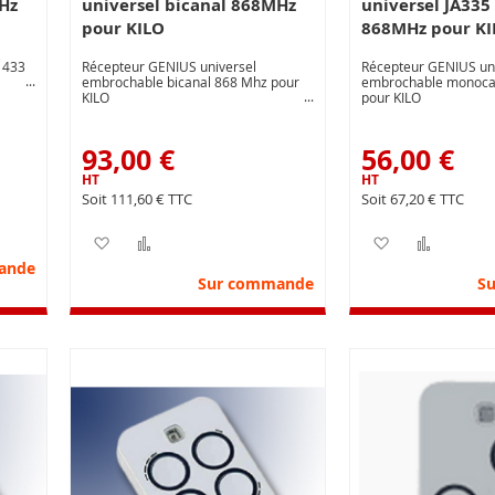
Hz
universel bicanal 868MHz
universel JA33
pour KILO
868MHz pour KI
 433
Récepteur GENIUS universel
Récepteur GENIUS uni
embrochable bicanal 868 Mhz pour
embrochable monoc
KILO
pour KILO
93,00 €
56,00 €
111,60 €
67,20 €
nvie
parateur
Ajouter à ma liste d’envie
Ajouter au comparateur
Ajouter à ma 
Ajoute
ande
Sur commande
S