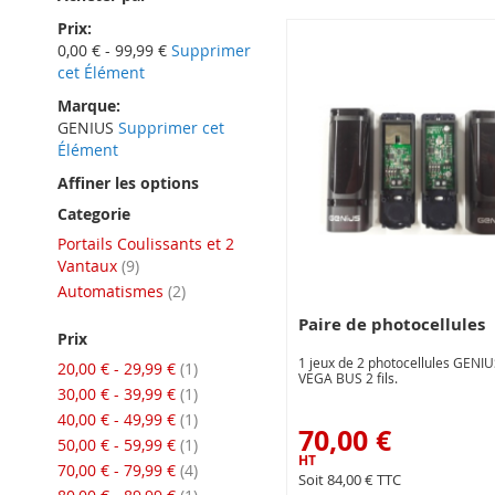
Prix
0,00 € - 99,99 €
Supprimer
cet Élément
Marque
GENIUS
Supprimer cet
Élément
Affiner les options
Categorie
Portails Coulissants et 2
articles
Vantaux
9
articles
Automatismes
2
Paire de photocellules
Prix
1 jeux de 2 photocellules GENIU
article
20,00 €
-
29,99 €
1
VEGA BUS 2 fils.
article
30,00 €
-
39,99 €
1
article
40,00 €
-
49,99 €
1
70,00 €
article
50,00 €
-
59,99 €
1
articles
70,00 €
-
79,99 €
4
84,00 €
article