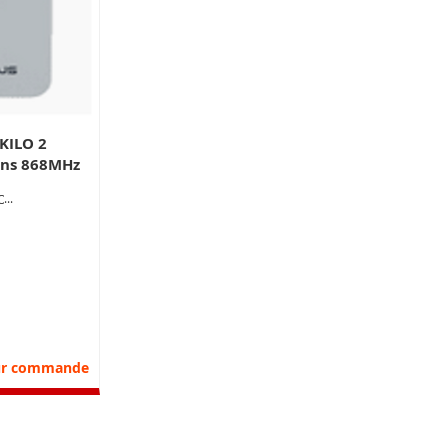
KILO 2
ons 868MHz
LO2
liste d’envie
r au comparateur
ur commande