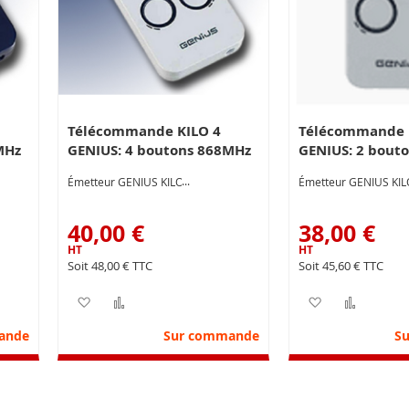
Télécommande KILO 4
Télécommande 
MHz
GENIUS: 4 boutons 868MHz
GENIUS: 2 bout
Émetteur GENIUS KILO4
Émetteur GENIUS KI
40,00 €
38,00 €
48,00 €
45,60 €
nvie
parateur
Ajouter à ma liste d’envie
Ajouter au comparateur
Ajouter à ma 
Ajoute
ande
Sur commande
S