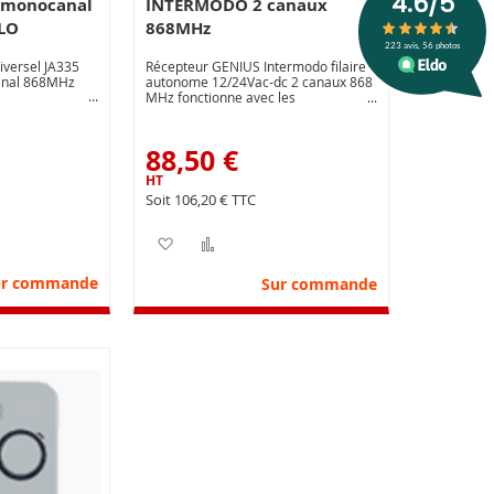
5 monocanal
INTERMODO 2 canaux
LO
868MHz
versel JA335
Récepteur GENIUS Intermodo filaire
anal 868MHz
autonome 12/24Vac-dc 2 canaux 868
MHz fonctionne avec les
télécommandes KILO 868MHz
88,50 €
106,20 €
liste d’envie
r au comparateur
Ajouter à ma liste d’envie
Ajouter au comparateur
ur commande
Sur commande