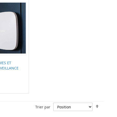
MES ET
VEILLANCE
Par
Trier par
ordre
décroiss