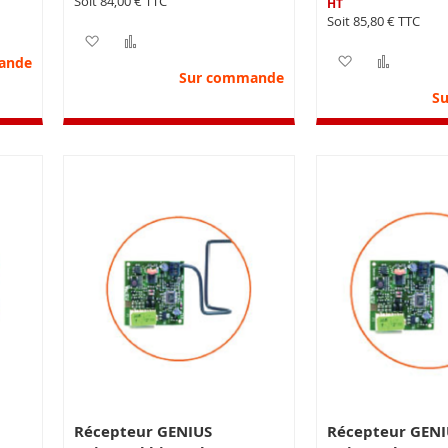
84,00 €
85,80 €
nvie
parateur
Ajouter à ma liste d’envie
Ajouter au comparateur
Ajouter à ma 
Ajoute
ande
Sur commande
S
Récepteur GENIUS
Récepteur GENI