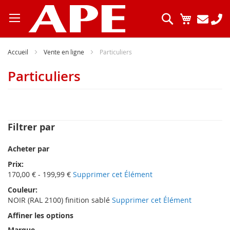
Allez
au
Chercher
Mon pani
contenu
Accueil
Vente en ligne
Particuliers
Particuliers
Filtrer par
Acheter par
Prix
170,00 € - 199,99 €
Supprimer cet Élément
Couleur
NOIR (RAL 2100) finition sablé
Supprimer cet Élément
Affiner les options
Marque