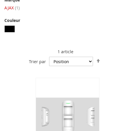
article
AJAX
1
Couleur
1
article
Par
Trier par
ordre
décroissant