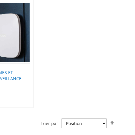
MES ET
VEILLANCE
Par
Trier par
ordre
décroiss