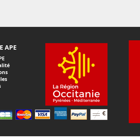
E APE
PE
lité
ons
les
s