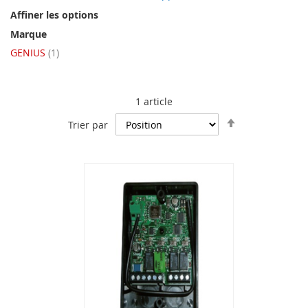
Affiner les options
Marque
article
GENIUS
1
1
article
Par
Trier par
ordre
décroissant