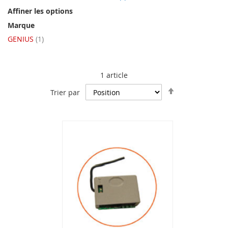
Affiner les options
Marque
article
GENIUS
1
1
article
Par
Trier par
ordre
décroissant