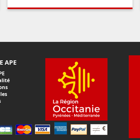
E APE
PE
lité
ons
les
s