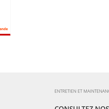
nvie
parateur
ande
ENTRETIEN ET MAINTENAN
CONSULTEZ NOS