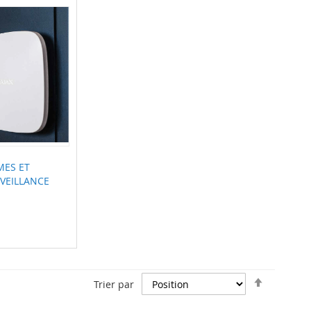
MES ET
VEILLANCE
Par
Trier par
ordre
décroiss