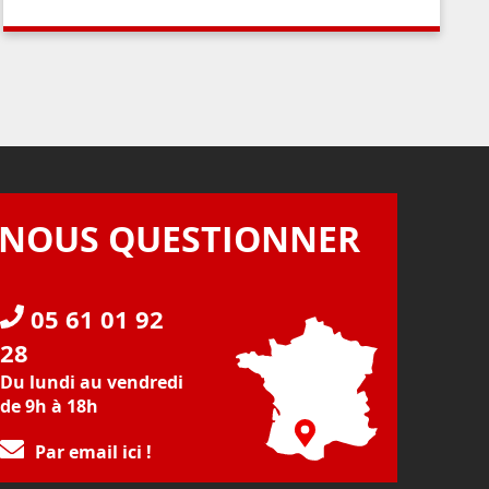
NOUS QUESTIONNER
05 61 01 92
28
Du lundi au vendredi
de 9h à 18h
Par email ici !