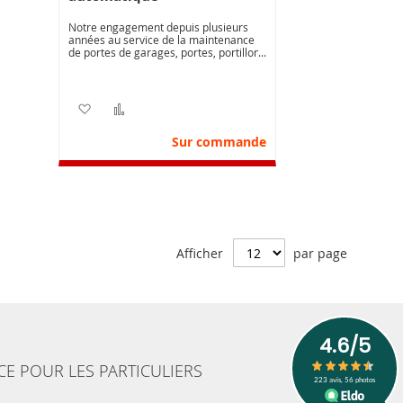
Notre engagement depuis plusieurs
années au service de la maintenance
de portes de garages, portes, portillons
automatiques, nous permet de vous
proposer une offre de contrats de
maintenance adaptée à la diversité de
vos besoins.
Ajouter à ma liste d’envie
Ajouter au comparateur
Sur commande
Afficher
par page
CE POUR LES PARTICULIERS