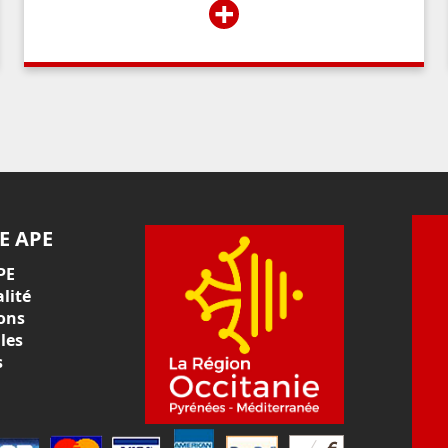
+
du public,
E APE
PE
lité
ons
les
s