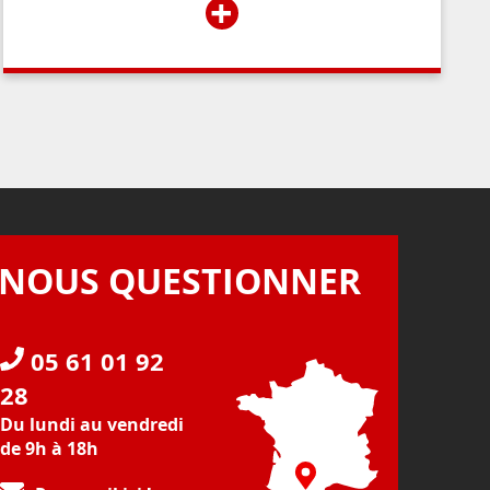
+
NOUS QUESTIONNER
05 61 01 92
28
Du lundi au vendredi
de 9h à 18h