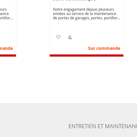
eurs
Notre engagement depuis plusieurs
nance
années au service de la maintenance
rtillons
de portes de garages, portes, portillons
vous
automatiques, nous permet de vous
de
proposer une offre de contrats de
té de
maintenance adapté à la diversité de
vos besoins.
nvie
parateur
Ajouter à ma liste d’envie
Ajouter au comparateur
mande
Sur commande
ENTRETIEN ET MAINTENAN