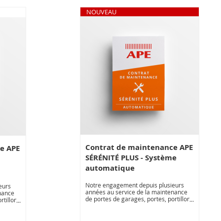
NOUVEAU
Contrat de maintenance APE
e APE
SÉRÉNITÉ PLUS - Système
automatique
Notre engagement depuis plusieurs
eurs
années au service de la maintenance
nance
de portes de garages, portes, portillons
rtillons
automatiques, nous permet de vous
vous
proposer une offre de contrats de
de
maintenance adapté à la diversité de
té des