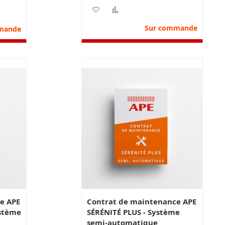
vos besoins.
Ajouter à ma liste d’envie
Ajouter au comparateur
nvie
parateur
Sur commande
mande
e APE
Contrat de maintenance APE
stème
SÉRÉNITÉ PLUS - Système
semi-automatique