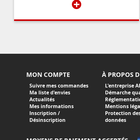
+
l’accès à l’immeuble aux résidents ou aux
personnes autorisées par ces derniers.
MON COMPTE
À PROPOS D
Suivre mes commandes
L'entreprise A
Ma liste d'envies
Démarche qua
Actualités
Réglementati
Mes informations
Mentions léga
Inscription /
Protection de
Désinscription
données