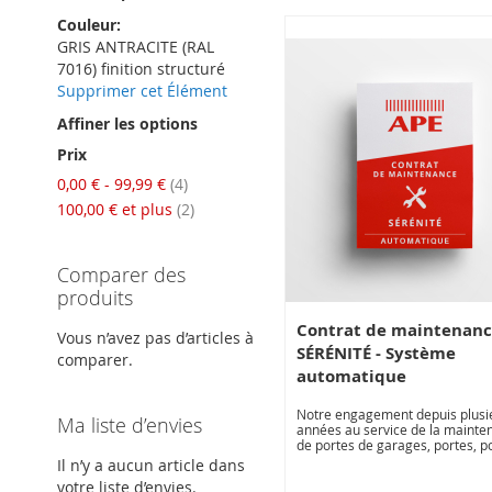
Couleur
GRIS ANTRACITE (RAL
7016) finition structuré
Supprimer cet Élément
Affiner les options
Prix
articles
0,00 €
-
99,99 €
4
articles
100,00 €
et plus
2
Comparer des
produits
Contrat de maintenanc
Vous n’avez pas d’articles à
SÉRÉNITÉ - Système
comparer.
automatique
Notre engagement depuis plusi
Ma liste d’envies
années au service de la mainte
de portes de garages, portes, po
automatiques, nous permet de 
Il n’y a aucun article dans
proposer une offre de contrats 
votre liste d’envies.
maintenance adapté à la diversi