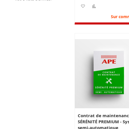
besoins.
Ajouter à ma liste d’e
Ajouter au com
Sur com
Contrat de maintenanc
SÉRÉNITÉ PREMIUM - Sy
semi-automatique