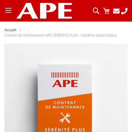
Allez
au
Chercher
Mon pani
contenu
Accueil
Contrat de maintenance APE SÉRÉNITÉ PLUS - Système automatique
Skip
to
the
end
of
the
images
gallery