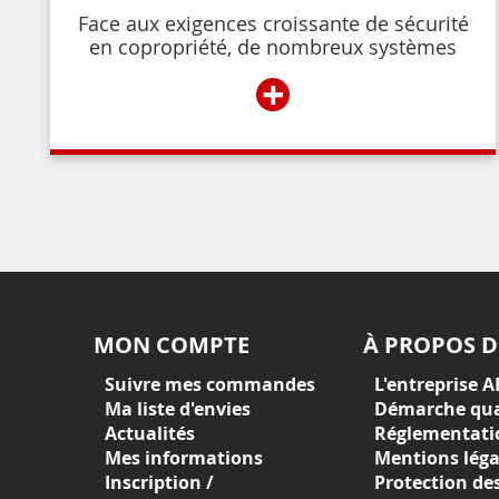
Face aux exigences croissante de sécurité
en copropriété, de nombreux systèmes
permettent de contrôler et de restreindre
+
l’accès à l’immeuble aux résidents ou aux
personnes autorisées par ces derniers.
MON COMPTE
À PROPOS D
Suivre mes commandes
L'entreprise A
Ma liste d'envies
Démarche qua
Actualités
Réglementati
Mes informations
Mentions léga
Inscription /
Protection de