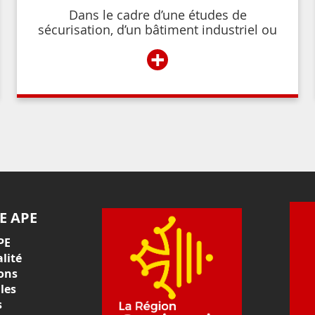
Dans le cadre d’une études de
sécurisation, d’un bâtiment industriel ou
commercial, d’un établissement recevant
+
du public,
E APE
PE
lité
ons
les
s