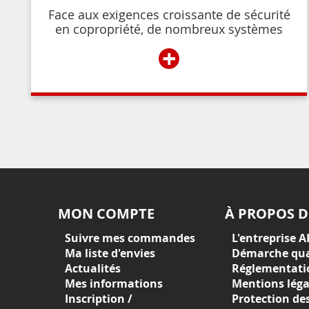
Face aux exigences croissante de sécurité
en copropriété, de nombreux systèmes
permettent de contrôler et de restreindre
+
l’accès à l’immeuble aux résidents ou aux
personnes autorisées par ces derniers.
MON COMPTE
À PROPOS D
Suivre mes commandes
L'entreprise A
Ma liste d'envies
Démarche qua
Actualités
Réglementati
Mes informations
Mentions léga
Inscription /
Protection de