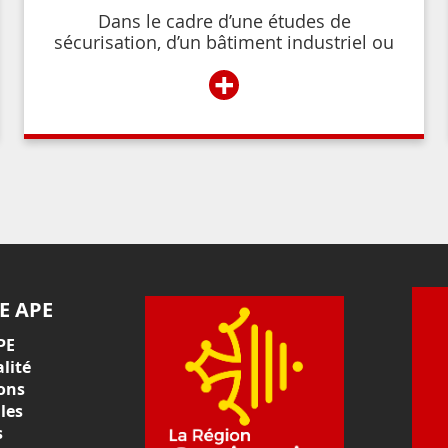
Dans le cadre d’une études de
sécurisation, d’un bâtiment industriel ou
commercial, d’un établissement recevant
+
du public,
E APE
PE
lité
ons
les
s