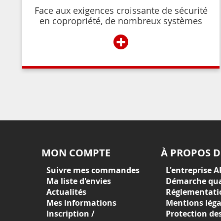
Face aux exigences croissante de sécurité
en copropriété, de nombreux systèmes
permettent de contrôler et de restreindre
+
l’accès à l’immeuble aux résidents ou aux
personnes autorisées par ces derniers.
MON COMPTE
À PROPOS D
Suivre mes commandes
L'entreprise A
Ma liste d'envies
Démarche qua
Actualités
Réglementati
Mes informations
Mentions léga
Inscription /
Protection de