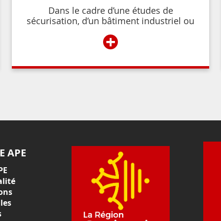
Dans le cadre d’une études de
sécurisation, d’un bâtiment industriel ou
commercial, d’un établissement recevant
+
du public,
E APE
PE
lité
ons
les
s