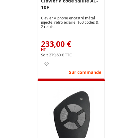
Clavier à code saillie AC-
10F
Clavier Aiphone encastré métal
injecté, rétro éclairé, 100 codes &
2 relais.
233,00 €
279,60 €
Ajouter à ma liste d’envie
Sur commande