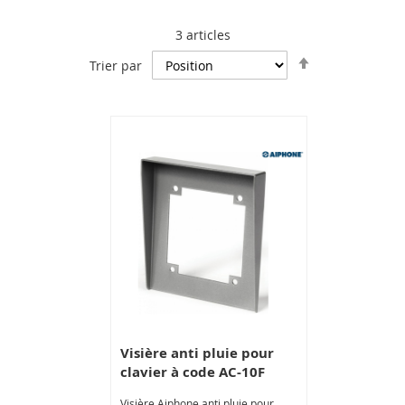
3
articles
Par
Trier par
ordre
décroissant
Visière anti pluie pour
clavier à code AC-10F
Visière Aiphone anti pluie pour