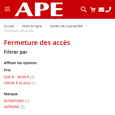
Allez
au
Chercher
Mon pani
contenu
Accueil
Vente en ligne
Syndics de Copropriété
Fermeture des accès
Fermeture des accès
Filtrer par
Affiner les options
Prix
articles
0,00 €
-
99,99 €
2
article
200,00 €
et plus
1
Marque
article
INTRATONE
1
articles
AIPHONE
2