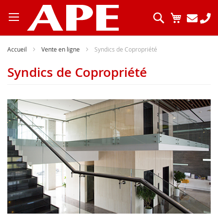
Allez
au
Chercher
Mon pani
contenu
Accueil
Vente en ligne
Syndics de Copropriété
Syndics de Copropriété