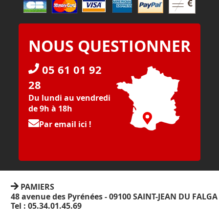
NOUS QUESTIONNER
05 61 01 92
28
Du lundi au vendredi
de 9h à 18h
Par email ici !
PAMIERS
48 avenue des Pyrénées - 09100 SAINT-JEAN DU FALGA
Tel : 05.34.01.45.69